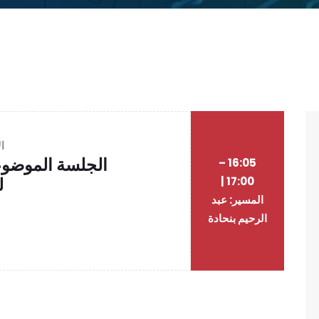
الأ
الجلسة الموضوعا
16:05 –
ل
17:00 |
المسير: عبد
الرحيم بنحادة